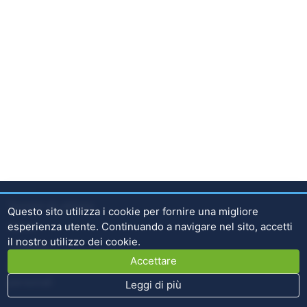
Termini di utilizzo
Questo sito utilizza i cookie per fornire una migliore
esperienza utente. Continuando a navigare nel sito, accetti
Home
il ​​nostro utilizzo dei cookie.
Contatto
Accettare
Dichiarazione sulla protezione del trasferimento dei dati
personali
Leggi di più